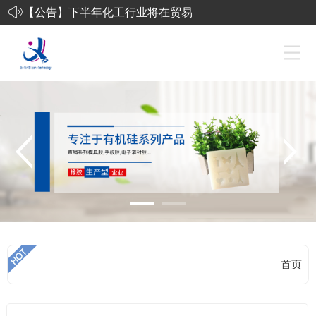
【公告】
下半年化工行业将在贸易
摩擦和环保风暴中艰难前
行
化工行业投资机会报告：
有机硅、纯碱价格上涨-工
艺品硅胶
东莞市杰鑫有机硅科技有
限公司-液态发泡硅胶
首页