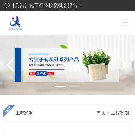
【公告】
化工行业投资机会报告：
有机硅、纯碱价格上涨-工
艺品硅胶
东莞市杰鑫有机硅科技有
限公司-液态发泡硅胶
下半年化工行业将在贸易
摩擦和环保风暴中艰难前
行
>
工程案例
首页
工程案例