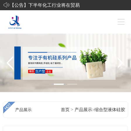
【公告】
下半年化工行业将在贸易
摩擦和环保风暴中艰难前
行
化工行业投资机会报告：
有机硅、纯碱价格上涨-工
艺品硅胶
东莞市杰鑫有机硅科技有
限公司-液态发泡硅胶
>
产品展示
首页
产品展示
>
缩合型液体硅胶